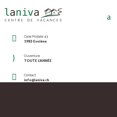

Case Postale 43
1983 Evolène
}
Ouverture
TOUTE L’ANNÉE

Contact
info@laniva.ch
Situation – Accès