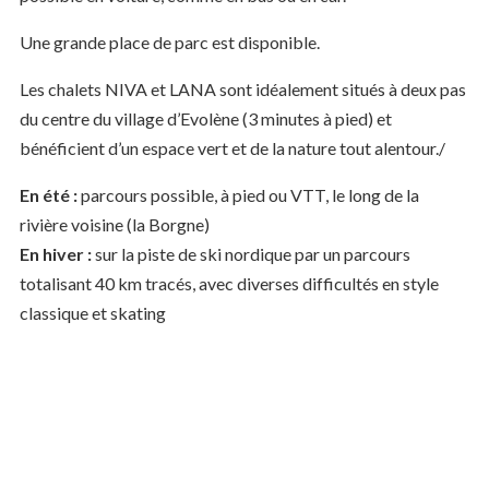
Une grande place de parc est disponible.
Les chalets NIVA et LANA sont idéalement situés à deux pas
du centre du village d’Evolène (3 minutes à pied) et
bénéficient d’un espace vert et de la nature tout alentour./
En été :
parcours possible, à pied ou VTT, le long de la
rivière voisine (la Borgne)
En hiver :
sur la piste de ski nordique par un parcours
totalisant 40 km tracés, avec diverses difficultés en style
classique et skating
Autoroute
Vignette d’accès à CHF 40.00
Sortie SION-EST => VAL D’HERENS –